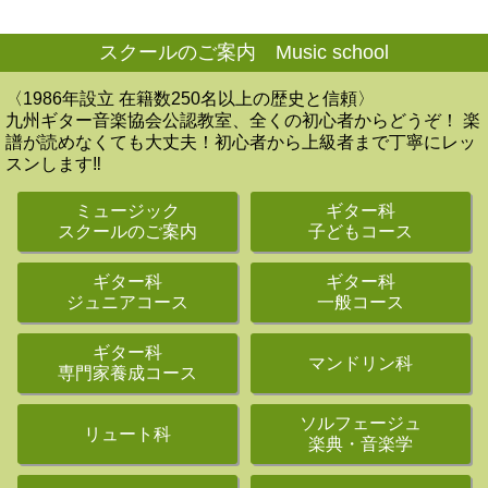
スクールのご案内 Music school
〈1986年設立 在籍数250名以上の歴史と信頼〉
九州ギター音楽協会公認教室、全くの初心者からどうぞ！ 楽
譜が読めなくても大丈夫！初心者から上級者まで丁寧にレッ
スンします‼
ミュージック
ギター科
スクールのご案内
子どもコース
ギター科
ギター科
ジュニアコース
一般コース
ギター科
マンドリン科
専門家養成コース
ソルフェージュ
リュート科
楽典・音楽学