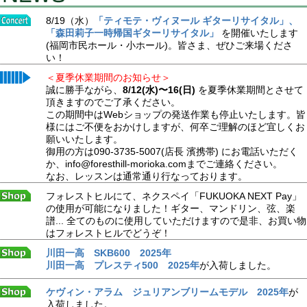
8/19（水）
「ティモテ・ヴィヌール ギターリサイタル」、
「森田莉子一時帰国ギターリサイタル」
を開催いたします
(福岡市民ホール・小ホール)。皆さま、ぜひご来場くださ
い！
＜夏季休業期間のお知らせ＞
誠に勝手ながら、
8/12(水)〜16(日)
を夏季休業期間とさせて
頂きますのでご了承ください。
この期間中はWebショップの発送作業も停止いたします。皆
様にはご不便をおかけしますが、何卒ご理解のほど宜しくお
願いいたします。
御用の方は090-3735-5007(店長 濱携帯) にお電話いただく
か、info@foresthill-morioka.comまでご連絡ください。
なお、レッスンは通常通り行なっております。
フォレストヒルにて、ネクスペイ「FUKUOKA NEXT Pay」
の使用が可能になりました！ギター、マンドリン、弦、楽
譜... 全てのものに使用していただけますので是非、お買い物
はフォレストヒルでどうぞ！
川田一高 SKB600 2025年
川田一高 プレスティ500 2025年
が入荷しました。
ケヴィン・アラム ジュリアンブリームモデル 2025年
が
入荷しました。